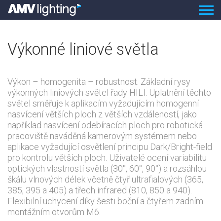
Výkonné liniové světla
Výkon – homogenita – robustnost. Základní rysy
výkonných liniových světel řady HILI. Uplatnění těchto
světel směřuje k aplikacím vyžadujícím homogenní
nasvícení větších ploch z větších vzdáleností, jako
například nasvícení odebíracích ploch pro robotická
pracoviště naváděná kamerovým systémem nebo
aplikace vyžadující osvětlení principu Dark/Bright-field
pro kontrolu větších ploch. Uživatelé ocení variabilitu
optických vlastností světla (30°, 60°, 90°) a rozsáhlou
škálu vlnových délek včetně čtyř ultrafialových (365,
385, 395 a 405) a třech infrared (810, 850 a 940).
Flexibilní uchycení díky šesti boční a čtyřem zadním
montážním otvorům M6.