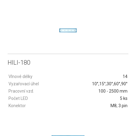
HILI-180
Vlnové délky
14
Vyzařovací úhel
10°,15°,30°,60°,90°
Pracovní vzd.
100 - 2500 mm
Počet LED
5 ks
Konektor
M8, 3 pin