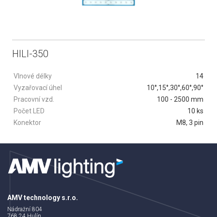
HILI-350
Vlnové délky
14
Vyzařovací úhel
10°,15°,30°,60°,90°
Pracovní vzd.
100 - 2500 mm
Počet LED
10 ks
Konektor
M8, 3 pin
AMV technology s.r.o.
Nádražní 804
768 24 Hulín